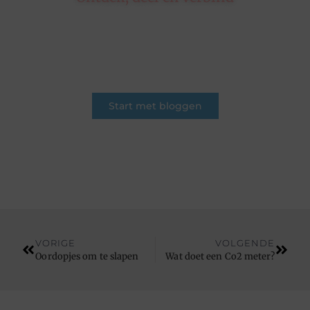
Op ons platform komen schrijvers en lezers
samen. Van opinies tot lifestyle – iedereen is
welkom. Deel jouw verhaal of ontdek dat van
een ander.
Start met bloggen
VORIGE
VOLGENDE
Oordopjes om te slapen
Wat doet een Co2 meter?