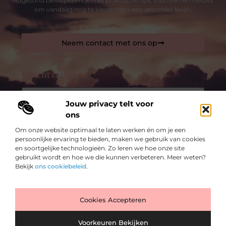
Nugezond.be inspireert je met praktische tips, inzichten en nieuws
om vandaag nog te kiezen voor een gezonder leven.
Neem contact met ons op
Sitelinks
Bericht categorie
Geld verdienen op internet: hoe jij online inkomsten kunt genereren
Jouw privacy telt voor
De best gelezen stukken op een rij
ons
Veiligheidsfolie op ramen zorgt voor minder gewonden
Om onze website optimaal te laten werken én om je een
Digitaal en duurzaam
persoonlijke ervaring te bieden, maken we gebruik van cookies
Bellenblaasplezier voor de zomerse dagen!
en soortgelijke technologieën. Zo leren we hoe onze site
gebruikt wordt en hoe we die kunnen verbeteren. Meer weten?
Oordopjes om te slapen
Bekijk
ons cookiebeleid
.
Osteopathie voor baby’s en jonge kinderen: wanneer
en waarom?
Top
Anti-rimpelcrème voor een gezonde huid
Cookies Accepteren
@2025 -
www.nugezond.be.
All Right Reserved.
Voorkeuren Bekijken