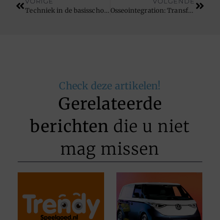
VORIGE
VOLGENDE
Techniek in de basisschool, maak er een activiteitendag van!
Osseointegration: Transforming Lives with Improved Prosthetic Comfort and Functionality
Check deze artikelen!
Gerelateerde
berichten
die u niet
mag missen