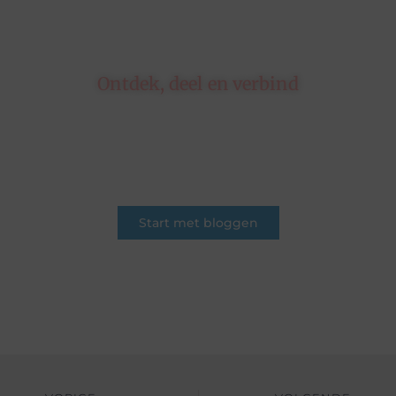
Ontdek, deel en verbind
Op ons platform komen schrijvers en lezers
samen. Van opinies tot lifestyle – iedereen is
welkom. Deel jouw verhaal of ontdek dat van
een ander.
Start met bloggen