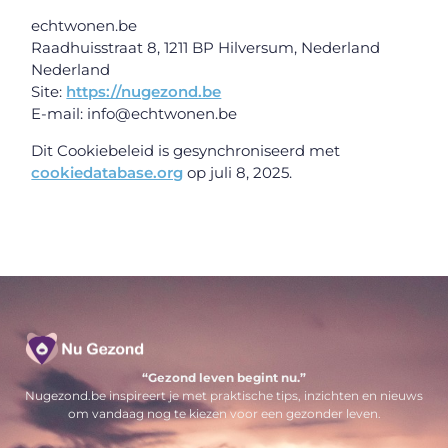
echtwonen.be
Raadhuisstraat 8, 1211 BP Hilversum, Nederland
Nederland
Site:
https://nugezond.be
E-mail:
info@
echtwonen.be
Dit Cookiebeleid is gesynchroniseerd met
cookiedatabase.org
op juli 8, 2025.
“Gezond leven begint nu.”
Nugezond.be inspireert je met praktische tips, inzichten en nieuws
om vandaag nog te kiezen voor een gezonder leven.