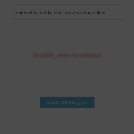
Hoe voeten rugklachten kunnen veroorzaken
Ontdek, deel en verbind
Op ons platform komen schrijvers en lezers
samen. Van opinies tot lifestyle – iedereen is
welkom. Deel jouw verhaal of ontdek dat van
een ander.
Start met bloggen