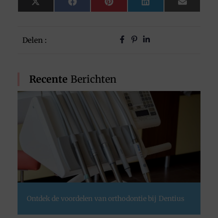
X
Facebook
Pinterest
LinkedIn
Email
(Twitter)
Delen :
Recente
Berichten
Ontdek de voordelen van orthodontie bij Dentius