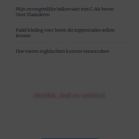
Mijn onvergetelijke ballonvaart met C‑Air boven
Oost‑Vlaanderen
Padel kleding voor heren die topprestaties willen
leveren
Hoe voeten rugklachten kunnen veroorzaken
Ontdek, deel en verbind
Op ons platform komen schrijvers en lezers
samen. Van opinies tot lifestyle – iedereen is
welkom. Deel jouw verhaal of ontdek dat van
een ander.