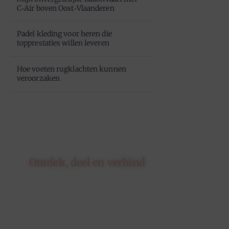
C‑Air boven Oost‑Vlaanderen
Padel kleding voor heren die
topprestaties willen leveren
Hoe voeten rugklachten kunnen
veroorzaken
Ontdek, deel en verbind
Op ons platform komen
schrijvers en lezers samen. Van
opinies tot lifestyle – iedereen is
welkom. Deel jouw verhaal of
ontdek dat van een ander.