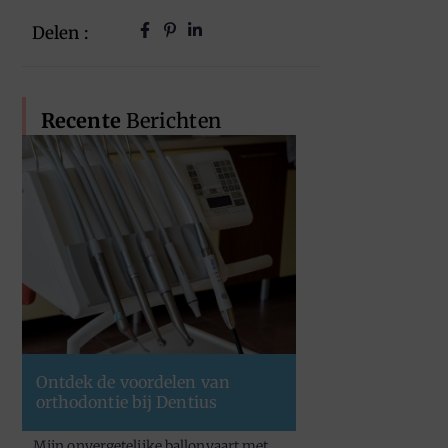
Delen :
Recente
Berichten
Ontdek de voordelen van
orthodontie bij Dentius
Mijn onvergetelijke ballonvaart met