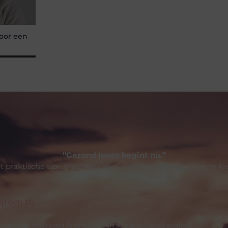
oor een
“Gezond leven begint nu.”
t praktische tips, inzichten en nieuws om vandaag nog te ki
p een rij
Lives with Improved Prosthetic Comfort and Functionality