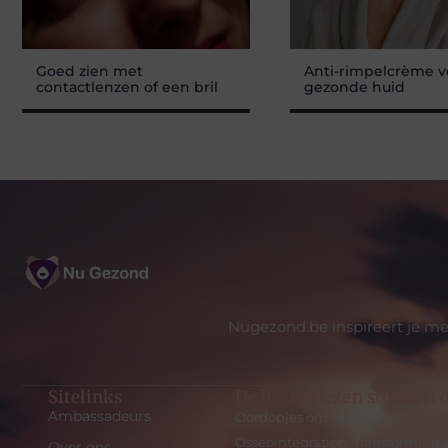
Goed zien met
Anti-rimpelcrème v
contactlenzen of een bril
gezonde huid
Nugezond.be inspireert je me
Sitelinks
De best gelezen stukken o
Ambassadeurs
Oordopjes om te slapen
Osseointegration: Transforming 
Over ons