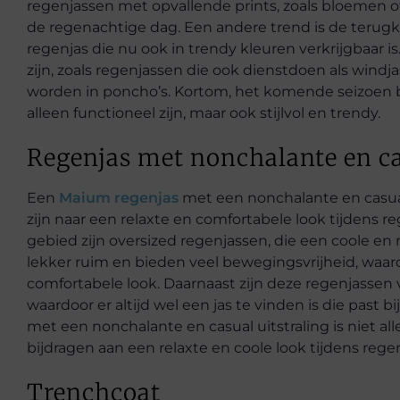
regenjassen met opvallende prints, zoals bloemen o
de regenachtige dag. Een andere trend is de terugke
regenjas die nu ook in trendy kleuren verkrijgbaar is.
zijn, zoals regenjassen die ook dienstdoen als win
worden in poncho’s. Kortom, het komende seizoen bi
alleen functioneel zijn, maar ook stijlvol en trendy.
Regenjas met nonchalante en ca
Een
Maium regenjas
met een nonchalante en casual 
zijn naar een relaxte en comfortabele look tijdens 
gebied zijn oversized regenjassen, die een coole en 
lekker ruim en bieden veel bewegingsvrijheid, waard
comfortabele look. Daarnaast zijn deze regenjassen ve
waardoor er altijd wel een jas te vinden is die past bi
met een nonchalante en casual uitstraling is niet al
bijdragen aan een relaxte en coole look tijdens reg
Trenchcoat