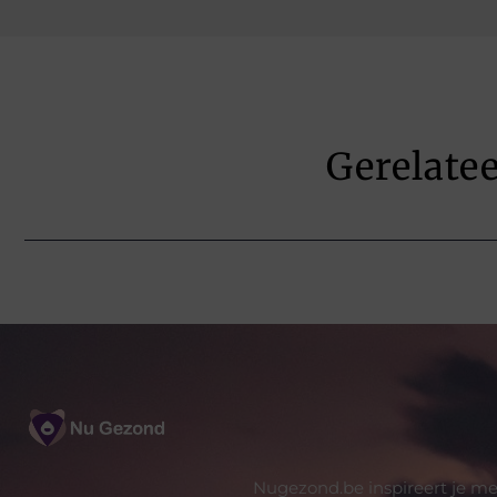
Gerelate
Nugezond.be inspireert je me