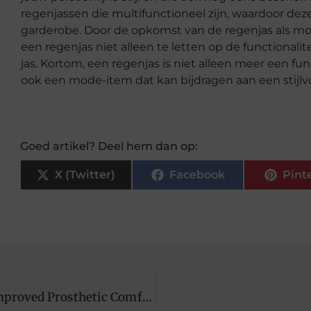
regenjassen die multifunctioneel zijn, waardoor dez
garderobe. Door de opkomst van de regenjas als mod
een regenjas niet alleen te letten op de functionalit
jas. Kortom, een regenjas is niet alleen meer een 
ook een mode-item dat kan bijdragen aan een stijlvo
Goed artikel? Deel hem dan op:
X (Twitter)
Facebook
Pint
Osseointegration: Transforming Lives with Improved Prosthetic Comfort and Functionality