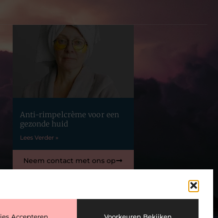
Anti-rimpelcrème voor een
gezonde huid
Lees Verder »
Neem contact met ons op
ies Accepteren
Voorkeuren Bekijken