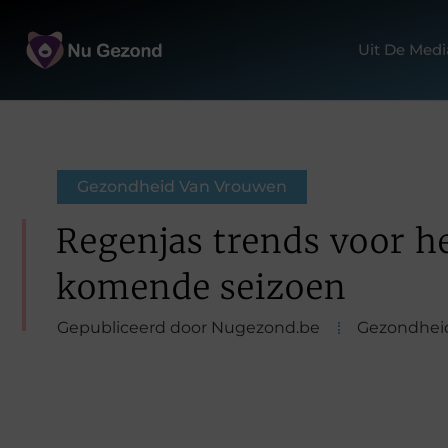
Uit De Medi
Gezondheid Van Vrouwen
Regenjas trends voor h
komende seizoen
Gepubliceerd door Nugezond.be
Gezondhei