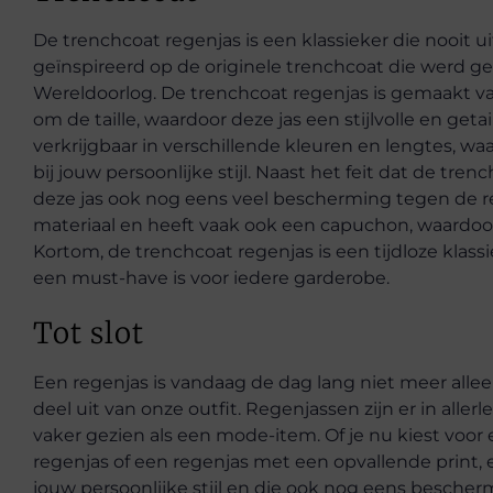
De trenchcoat regenjas is een klassieker die nooit ui
geïnspireerd op de originele trenchcoat die werd g
Wereldoorlog. De trenchcoat regenjas is gemaakt va
om de taille, waardoor deze jas een stijlvolle en geta
verkrijgbaar in verschillende kleuren en lengtes, waar
bij jouw persoonlijke stijl. Naast het feit dat de trenc
deze jas ook nog eens veel bescherming tegen de re
materiaal en heeft vaak ook een capuchon, waardoor j
Kortom, de trenchcoat regenjas is een tijdloze klassie
een must-have is voor iedere garderobe.
Tot slot
Een regenjas is vandaag de dag lang niet meer alle
deel uit van onze outfit. Regenjassen zijn er in aller
vaker gezien als een mode-item. Of je nu kiest voor
regenjas of een regenjas met een opvallende print, er
jouw persoonlijke stijl en die ook nog eens bescher