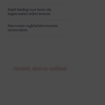
Padel kleding voor heren die
topprestaties willen leveren
Hoe voeten rugklachten kunnen
veroorzaken
Ontdek, deel en verbind
Op ons platform komen
schrijvers en lezers samen. Van
opinies tot lifestyle – iedereen is
welkom. Deel jouw verhaal of
ontdek dat van een ander.