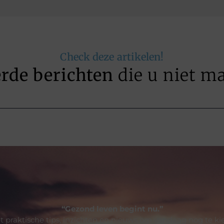
Check deze artikelen!
erde berichten
die u niet m
“Gezond leven begint nu.”
t praktische tips, inzichten en nieuws om vandaag nog te ki