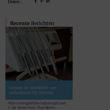
Delen :
Recente
Berichten
Ontdek de voordelen van
orthodontie bij Dentius
Mijn onvergetelijke ballonvaart met
C‑Air boven Oost‑Vlaanderen