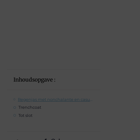
Inhoudsopgave :
Regenjas met nonchalante en casual uitstraling
Trenchcoat
Tot slot