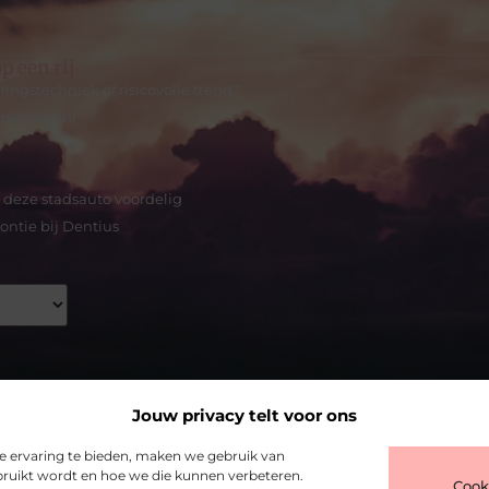
p een rij
gstechniek of risicovolle trend?
erse dagen!
e deze stadsauto voordelig
ntie bij Dentius
Jouw privacy telt voor ons
e ervaring te bieden, maken we gebruik van
ebruikt wordt en hoe we die kunnen verbeteren.
Cook