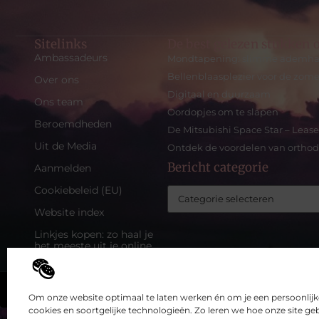
Sitelinks
De best gelezen stukken o
Ambassadeurs
Mondtapening: slimme ademhalin
Bellenblaasplezier voor de zom
Over ons
Digitaal en duurzaam
Ons team
Oordopjes om te slapen
Beroemdheden
De Mitsubishi Space Star – Leas
Uit de Media
Ontdek de voordelen van orthodo
Bericht categorie
Aanmelden
Cookiebeleid (EU)
Website index
Linkjes kopen: zo haal je
het meeste uit je online
strategie
Geld verdienen op
Top
internet: hoe jij online
Om onze website optimaal te laten werken én om je een persoonlijk
inkomsten kunt genereren
cookies en soortgelijke technologieën. Zo leren we hoe onze site g