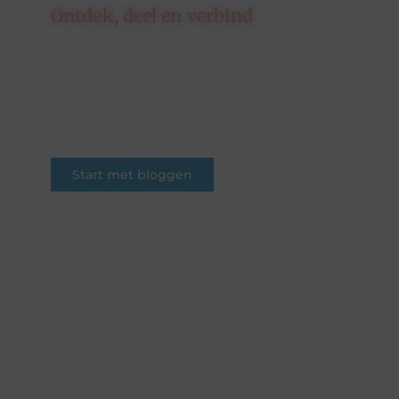
Ontdek, deel en verbind
Op ons platform komen
schrijvers en lezers samen. Van
opinies tot lifestyle – iedereen is
welkom. Deel jouw verhaal of
ontdek dat van een ander.
Start met bloggen