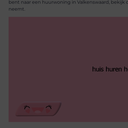
bent naar een huurwoning in Valkenswaard, bekijk da
neemt.