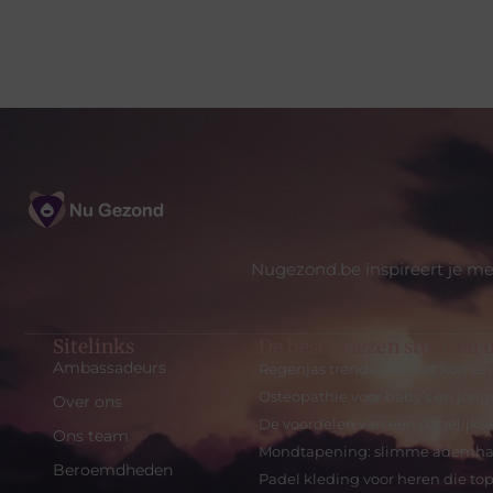
Nugezond.be inspireert je me
Sitelinks
De best gelezen stukken o
Ambassadeurs
Regenjas trends voor het komen
Osteopathie voor baby’s en jon
Over ons
De voordelen van een dagelijks
Ons team
Mondtapening: slimme ademhalin
Beroemdheden
Padel kleding voor heren die top