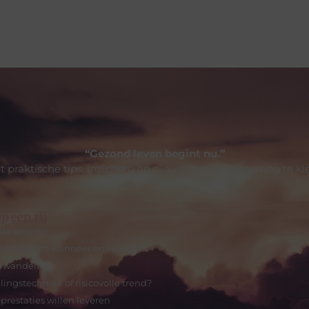
“Gezond leven begint nu.”
t praktische tips, inzichten en nieuws om vandaag nog te ki
p een rij
de seizoen
ge kinderen: wanneer en waarom?
e wandeling
gstechniek of risicovolle trend?
prestaties willen leveren