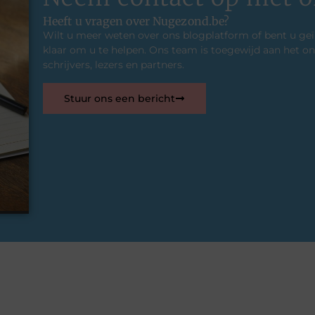
Heeft u vragen over Nugezond.be?
Wilt u meer weten over ons blogplatform of bent u ge
klaar om u te helpen. Ons team is toegewijd aan het
schrijvers, lezers en partners.
Stuur ons een bericht