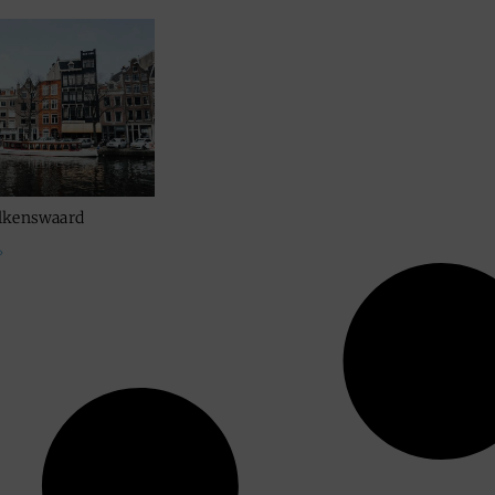
alkenswaard
»